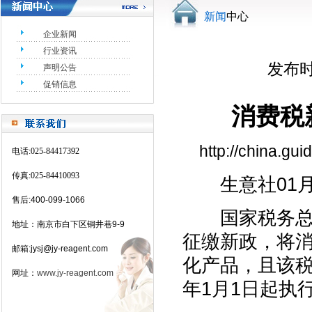
新闻
中心
企业新闻
行业资讯
发布时间
声明公告
促销信息
消费税
http://china.g
电话
:025-84417392
传真
:025-84410093
生意社01月
售后
:400-099-1066
国家税务总局所
地址：南京市白下区铜井巷
9-9
征缴新政，将
邮箱
:jysj@jy-reagent.com
化产品，且该税
网址：
www.jy-reagent.com
年1月1日起执