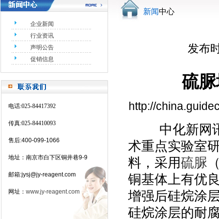
新闻
中心
企业新闻
行业资讯
发布时间
声明公告
促销信息
硫脲
http://china.guid
电话
:025-84417392
传真
:025-84410093
中化新网讯 
售后
:400-099-1066
术重点实验室
地址：南京市白下区铜井巷
9-9
料，采用
硫脲
邮箱
:jysj@jy-reagent.com
铜基体上有优良
网址：
www.jy-reagent.com
增强后硅烷涂层
硅烷涂层的耐